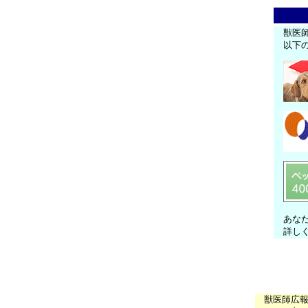
獣医
以下
あな
詳し
獣医師広