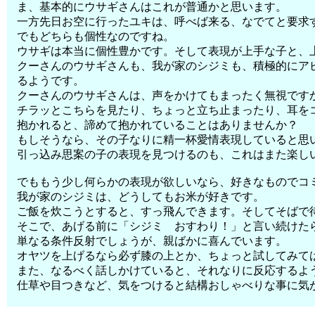
ま、基本的にウサギさんはこれが普通かと思います。
一方先日お空に行ったユキは、呼べば来る、なでてと要求
でもどちらも個性なのですね。
ウサギは本当に個性豊かです。そして表現が上手な子と、
クーさんのウサギさんも、我が家のシジミも、積極的にア
るようです。
クーさんのウサギさんは、声をかけてもまったく無視です
チラッとこちらを見たり、ちょっと立ち止まったり、耳を
抱かれると、諦めて抱かれていることはありませんか？
もしそうなら、その子なりに精一杯愛情表現していると思
引っ込み思案の子の表現を見つけるのも、これはまた楽し
でももう少し何らかの表現が欲しいなら、好きなものでコ
我が家のシジミは、どうしてもお米が好きです。
ご飯を炊こうとすると、すっ飛んできます。そしてそばで
そこで、あげる前に「シジミ おすわり！」と言い続けた
単なる条件反射でしょうが、親ばかに喜んでいます。
オヤツを上げるなら必ず膝の上とか、ちょっと試してみて
また、なるべく話しかけていると、それなりに反応するよ
仕草や目つきなど、気をつけると結構おしゃべりな事に気