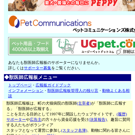
あなたも獣医師広報板のサポーターになりませんか。
詳しくは
サポーター募集
をご覧ください。
◆獣医師広報板メニュー
トップページ
・
広報板ガイドブック
インフォメーション
・
獣医師広報板管理人の独り言
・
動物よくある相
談
獣医師広報板は、町の犬猫病院の獣医師
(主宰者)
が「獣医師に広報す
る」「獣医師が広報する」
ことを主たる目的として1997年に開設したウェブサイトです。
(履歴)
サポーター
や
広告主
の方々から資金応援を受け
(決算報告)
、趣旨に賛同
する人たちがボランティア
スタッフとなって運営に参加し
(スタッフ名簿)
、動物に関わる皆さんに