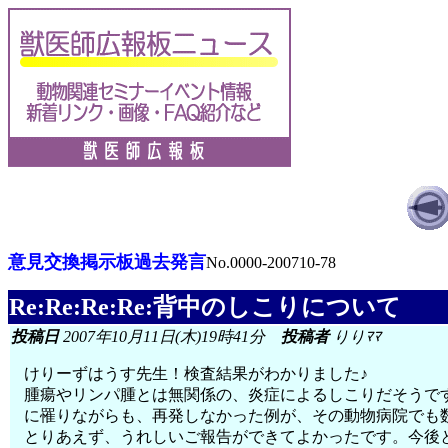
意見交換掲示板過去発言
No.0000-200710-78
Re:Re:Re:Re:背中のしこりについて
投稿日
2007年10月11日(木)19時41分
投稿者
りりﾏﾏ
けりーずはうす先生！検査結果がわかりました♪
腫瘍やリンパ腫とは無関係の、炎症によるしこりだそうで
に罹りながらも、再発しなかった例が、その動物病院でも
とりあえず、うれしいご報告ができてよかったです。今後