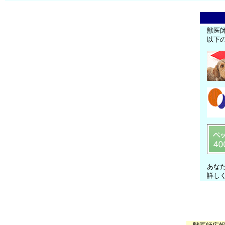
獣医
以下
あな
詳し