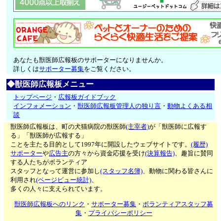
あなたも獣医師広報板のサポーターになりませんか。
詳しくは
サポーター募集
をご覧ください。
◆獣医師広報板メニュー
トップページ
・
広報板ガイドブック
インフォメーション
・
獣医師広報板管理人の独り言
・
動物よくある相
談
獣医師広報板は、町の犬猫病院の獣医師
(主宰者)
が「獣医師に広報す
る」「獣医師が広報する」
ことを主たる目的として1997年に開設したウェブサイトです。
(履歴)
サポーター
や
広告主
の方々から資金応援を受け
(決算報告)
、趣旨に賛同
する人たちがボランティア
スタッフとなって運営に参加し
(スタッフ名簿)
、動物に関わる皆さんに
利用され
(ページビュー統計)
、
多くの人々に支えられています。
獣医師広報板へのリンク
・
サポーター募集
・
ボランティアスタッフ募
集
・
プライバシーポリシー