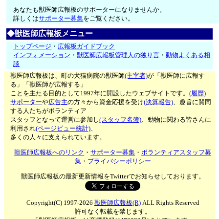
あなたも獣医師広報板のサポーターになりませんか。
詳しくは
サポーター募集
をご覧ください。
◆獣医師広報板メニュー
トップページ
・
広報板ガイドブック
インフォメーション
・
獣医師広報板管理人の独り言
・
動物よくある相
談
獣医師広報板は、町の犬猫病院の獣医師
(主宰者)
が「獣医師に広報す
る」「獣医師が広報する」
ことを主たる目的として1997年に開設したウェブサイトです。
(履歴)
サポーター
や
広告主
の方々から資金応援を受け
(決算報告)
、趣旨に賛同
する人たちがボランティア
スタッフとなって運営に参加し
(スタッフ名簿)
、動物に関わる皆さんに
利用され
(ページビュー統計)
、
多くの人々に支えられています。
獣医師広報板へのリンク
・
サポーター募集
・
ボランティアスタッフ募
集
・
プライバシーポリシー
獣医師広報板の最新更新情報をTwitterでお知らせしております。
Copyright(C) 1997-2026
獣医師広報板(R)
ALL Rights Reserved
許可なく転載を禁じます。