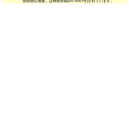
「獣医師広報板」は商標登録(4476083号)されています。