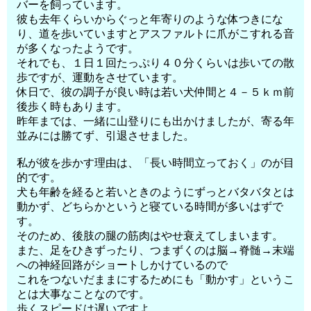
バーを飼っています。
彼も去年くらいからぐっと年寄りのような体つきにな
り、道を歩いていますとアスファルトに爪がこすれる音
が多くなったようです。
それでも、１日１回たっぷり４０分くらいは歩いての散
歩ですが、運動をさせています。
休日で、彼の調子が良い時は若い犬仲間と４－５ｋｍ前
後歩く時もあります。
昨年までは、一緒に山登りにも出かけましたが、寄る年
並みには勝てず、引退させました。
私が彼を歩かす理由は、「長い時間立っておく」のが目
的です。
犬も年齢を経ると若いときのようにずっとバタバタとは
動かず、どちらかというと寝ている時間が多いはずで
す。
そのため、後肢の腿の筋肉はやせ衰えてしまいます。
また、足をひきずったり、つまずくのは脳→脊髄→末端
への神経回路がショートしかけているので
これをつないだままにするためにも「動かす」というこ
とは大事なことなのです。
歩くスピードは遅いですよ。