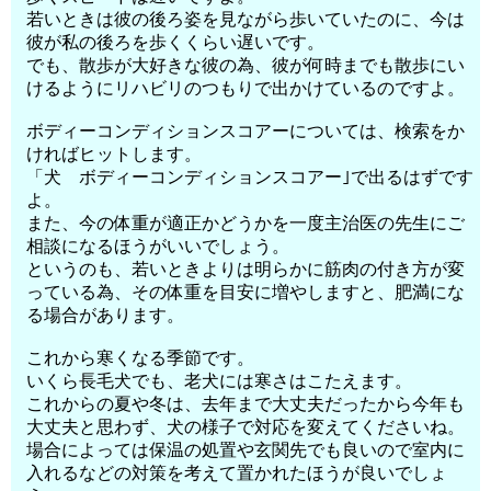
若いときは彼の後ろ姿を見ながら歩いていたのに、今は
彼が私の後ろを歩くくらい遅いです。
でも、散歩が大好きな彼の為、彼が何時までも散歩にい
けるようにリハビリのつもりで出かけているのですよ。
ボディーコンディションスコアーについては、検索をか
ければヒットします。
「犬 ボディーコンディションスコアー｣で出るはずです
よ。
また、今の体重が適正かどうかを一度主治医の先生にご
相談になるほうがいいでしょう。
というのも、若いときよりは明らかに筋肉の付き方が変
っている為、その体重を目安に増やしますと、肥満にな
る場合があります。
これから寒くなる季節です。
いくら長毛犬でも、老犬には寒さはこたえます。
これからの夏や冬は、去年まで大丈夫だったから今年も
大丈夫と思わず、犬の様子で対応を変えてくださいね。
場合によっては保温の処置や玄関先でも良いので室内に
入れるなどの対策を考えて置かれたほうが良いでしょ