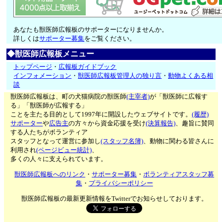
あなたも獣医師広報板のサポーターになりませんか。
詳しくは
サポーター募集
をご覧ください。
◆獣医師広報板メニュー
トップページ
・
広報板ガイドブック
インフォメーション
・
獣医師広報板管理人の独り言
・
動物よくある相
談
獣医師広報板は、町の犬猫病院の獣医師
(主宰者)
が「獣医師に広報す
る」「獣医師が広報する」
ことを主たる目的として1997年に開設したウェブサイトです。
(履歴)
サポーター
や
広告主
の方々から資金応援を受け
(決算報告)
、趣旨に賛同
する人たちがボランティア
スタッフとなって運営に参加し
(スタッフ名簿)
、動物に関わる皆さんに
利用され
(ページビュー統計)
、
多くの人々に支えられています。
獣医師広報板へのリンク
・
サポーター募集
・
ボランティアスタッフ募
集
・
プライバシーポリシー
獣医師広報板の最新更新情報をTwitterでお知らせしております。