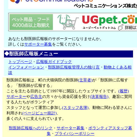
あなたも獣医師広報板のサポーターになりませんか。
詳しくは
サポーター募集
をご覧ください。
◆獣医師広報板メニュー
トップページ
・
広報板ガイドブック
インフォメーション
・
獣医師広報板管理人の独り言
・
動物よくある相
談
獣医師広報板は、町の犬猫病院の獣医師
(主宰者)
が「獣医師に広報す
る」「獣医師が広報する」
ことを主たる目的として1997年に開設したウェブサイトです。
(履歴)
サポーター
や
広告主
の方々から資金応援を受け
(決算報告)
、趣旨に賛同
する人たちがボランティア
スタッフとなって運営に参加し
(スタッフ名簿)
、動物に関わる皆さんに
利用され
(ページビュー統計)
、
多くの人々に支えられています。
獣医師広報板へのリンク
・
サポーター募集
・
ボランティアスタッフ募
集
・
プライバシーポリシー