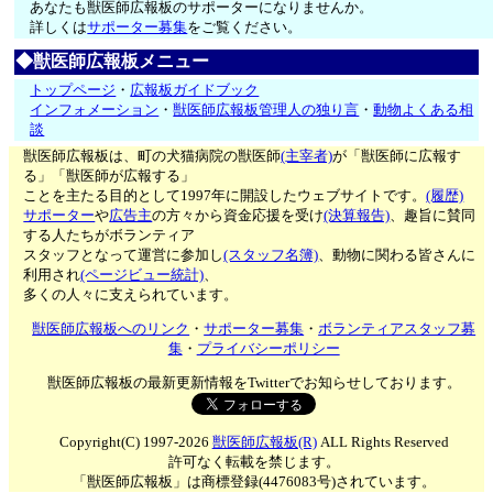
あなたも獣医師広報板のサポーターになりませんか。
詳しくは
サポーター募集
をご覧ください。
◆獣医師広報板メニュー
トップページ
・
広報板ガイドブック
インフォメーション
・
獣医師広報板管理人の独り言
・
動物よくある相
談
獣医師広報板は、町の犬猫病院の獣医師
(主宰者)
が「獣医師に広報す
る」「獣医師が広報する」
ことを主たる目的として1997年に開設したウェブサイトです。
(履歴)
サポーター
や
広告主
の方々から資金応援を受け
(決算報告)
、趣旨に賛同
する人たちがボランティア
スタッフとなって運営に参加し
(スタッフ名簿)
、動物に関わる皆さんに
利用され
(ページビュー統計)
、
多くの人々に支えられています。
獣医師広報板へのリンク
・
サポーター募集
・
ボランティアスタッフ募
集
・
プライバシーポリシー
獣医師広報板の最新更新情報をTwitterでお知らせしております。
Copyright(C) 1997-2026
獣医師広報板(R)
ALL Rights Reserved
許可なく転載を禁じます。
「獣医師広報板」は商標登録(4476083号)されています。