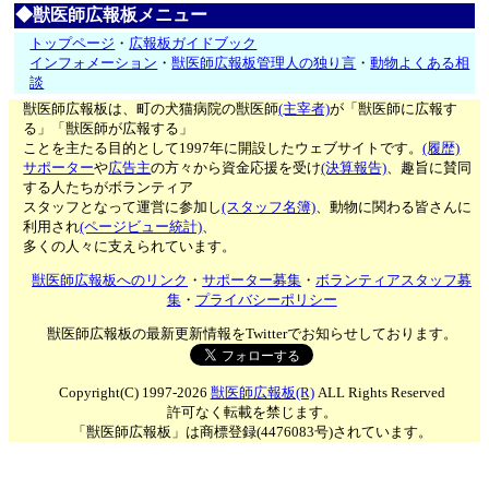
◆獣医師広報板メニュー
トップページ
・
広報板ガイドブック
インフォメーション
・
獣医師広報板管理人の独り言
・
動物よくある相
談
獣医師広報板は、町の犬猫病院の獣医師
(主宰者)
が「獣医師に広報す
る」「獣医師が広報する」
ことを主たる目的として1997年に開設したウェブサイトです。
(履歴)
サポーター
や
広告主
の方々から資金応援を受け
(決算報告)
、趣旨に賛同
する人たちがボランティア
スタッフとなって運営に参加し
(スタッフ名簿)
、動物に関わる皆さんに
利用され
(ページビュー統計)
、
多くの人々に支えられています。
獣医師広報板へのリンク
・
サポーター募集
・
ボランティアスタッフ募
集
・
プライバシーポリシー
獣医師広報板の最新更新情報をTwitterでお知らせしております。
Copyright(C) 1997-2026
獣医師広報板(R)
ALL Rights Reserved
許可なく転載を禁じます。
「獣医師広報板」は商標登録(4476083号)されています。