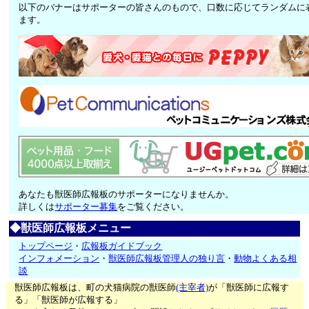
以下のバナーはサポーターの皆さんのもので、口数に応じてランダムに
ます。
あなたも獣医師広報板のサポーターになりませんか。
詳しくは
サポーター募集
をご覧ください。
◆獣医師広報板メニュー
トップページ
・
広報板ガイドブック
インフォメーション
・
獣医師広報板管理人の独り言
・
動物よくある相
談
獣医師広報板は、町の犬猫病院の獣医師
(主宰者)
が「獣医師に広報す
る」「獣医師が広報する」