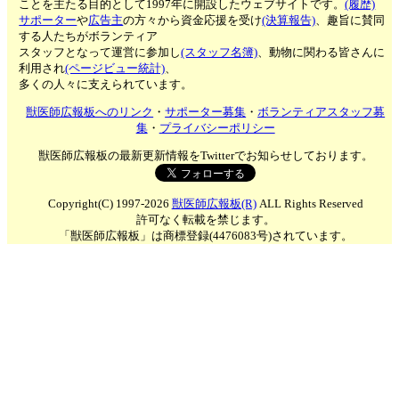
ことを主たる目的として1997年に開設したウェブサイトです。
(履歴)
サポーター
や
広告主
の方々から資金応援を受け
(決算報告)
、趣旨に賛同
する人たちがボランティア
スタッフとなって運営に参加し
(スタッフ名簿)
、動物に関わる皆さんに
利用され
(ページビュー統計)
、
多くの人々に支えられています。
獣医師広報板へのリンク
・
サポーター募集
・
ボランティアスタッフ募
集
・
プライバシーポリシー
獣医師広報板の最新更新情報をTwitterでお知らせしております。
Copyright(C) 1997-2026
獣医師広報板(R)
ALL Rights Reserved
許可なく転載を禁じます。
「獣医師広報板」は商標登録(4476083号)されています。