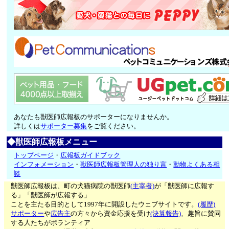
あなたも獣医師広報板のサポーターになりませんか。
詳しくは
サポーター募集
をご覧ください。
◆獣医師広報板メニュー
トップページ
・
広報板ガイドブック
インフォメーション
・
獣医師広報板管理人の独り言
・
動物よくある相
談
獣医師広報板は、町の犬猫病院の獣医師
(主宰者)
が「獣医師に広報す
る」「獣医師が広報する」
ことを主たる目的として1997年に開設したウェブサイトです。
(履歴)
サポーター
や
広告主
の方々から資金応援を受け
(決算報告)
、趣旨に賛同
する人たちがボランティア