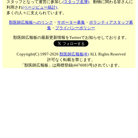
スタッフとなって運営に参加し
(スタッフ名簿)
、動物に関わる皆さんに
利用され
(ページビュー統計)
、
多くの人々に支えられています。
獣医師広報板へのリンク
・
サポーター募集
・
ボランティアスタッフ募
集
・
プライバシーポリシー
獣医師広報板の最新更新情報をTwitterでお知らせしております。
Copyright(C) 1997-2026
獣医師広報板(R)
ALL Rights Reserved
許可なく転載を禁じます。
「獣医師広報板」は商標登録(4476083号)されています。