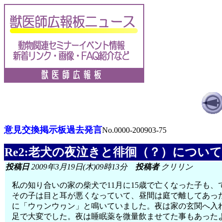
意見交換掲示板過去発言
No.0000-200903-75
Re2:老犬の夜泣きと徘徊（？）につい
投稿日
2009年3月19日(木)09時13分
投稿者
クリリン
私の知り合いの家の柴犬で11月に15歳で亡くなった子も
その子は目と耳が悪くなっていて、昼間は庭で離してあっ
に「ウヮンウヮン」と鳴いていました。夜は家の玄関へ入
足で大変でした。夜は睡眠薬を微量飲ませてた事もあった