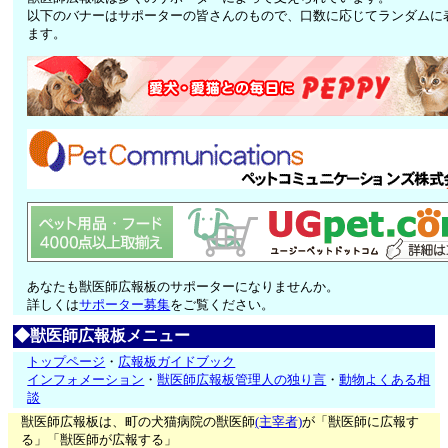
以下のバナーはサポーターの皆さんのもので、口数に応じてランダムに
ます。
あなたも獣医師広報板のサポーターになりませんか。
詳しくは
サポーター募集
をご覧ください。
◆獣医師広報板メニュー
トップページ
・
広報板ガイドブック
インフォメーション
・
獣医師広報板管理人の独り言
・
動物よくある相
談
獣医師広報板は、町の犬猫病院の獣医師
(主宰者)
が「獣医師に広報す
る」「獣医師が広報する」