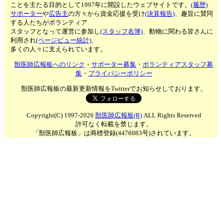
ことを主たる目的として1997年に開設したウェブサイトです。
(履歴)
サポーター
や
広告主
の方々から資金応援を受け
(決算報告)
、趣旨に賛同
する人たちがボランティア
スタッフとなって運営に参加し
(スタッフ名簿)
、動物に関わる皆さんに
利用され
(ページビュー統計)
、
多くの人々に支えられています。
獣医師広報板へのリンク
・
サポーター募集
・
ボランティアスタッフ募
集
・
プライバシーポリシー
獣医師広報板の最新更新情報をTwitterでお知らせしております。
Copyright(C) 1997-2026
獣医師広報板(R)
ALL Rights Reserved
許可なく転載を禁じます。
「獣医師広報板」は商標登録(4476083号)されています。