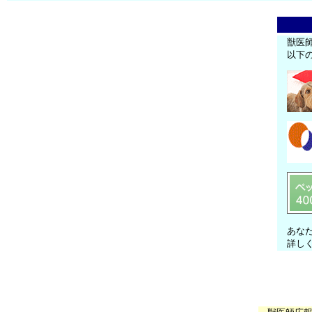
獣医
以下
あな
詳し