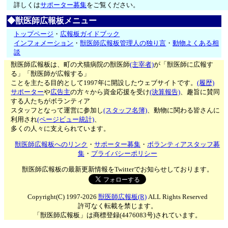
詳しくは
サポーター募集
をご覧ください。
◆獣医師広報板メニュー
トップページ
・
広報板ガイドブック
インフォメーション
・
獣医師広報板管理人の独り言
・
動物よくある相
談
獣医師広報板は、町の犬猫病院の獣医師
(主宰者)
が「獣医師に広報す
る」「獣医師が広報する」
ことを主たる目的として1997年に開設したウェブサイトです。
(履歴)
サポーター
や
広告主
の方々から資金応援を受け
(決算報告)
、趣旨に賛同
する人たちがボランティア
スタッフとなって運営に参加し
(スタッフ名簿)
、動物に関わる皆さんに
利用され
(ページビュー統計)
、
多くの人々に支えられています。
獣医師広報板へのリンク
・
サポーター募集
・
ボランティアスタッフ募
集
・
プライバシーポリシー
獣医師広報板の最新更新情報をTwitterでお知らせしております。
Copyright(C) 1997-2026
獣医師広報板(R)
ALL Rights Reserved
許可なく転載を禁じます。
「獣医師広報板」は商標登録(4476083号)されています。