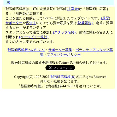
談
獣医師広報板は、町の犬猫病院の獣医師
(主宰者)
が「獣医師に広報す
る」「獣医師が広報する」
ことを主たる目的として1997年に開設したウェブサイトです。
(履歴)
サポーター
や
広告主
の方々から資金応援を受け
(決算報告)
、趣旨に賛同
する人たちがボランティア
スタッフとなって運営に参加し
(スタッフ名簿)
、動物に関わる皆さんに
利用され
(ページビュー統計)
、
多くの人々に支えられています。
獣医師広報板へのリンク
・
サポーター募集
・
ボランティアスタッフ募
集
・
プライバシーポリシー
獣医師広報板の最新更新情報をTwitterでお知らせしております。
Copyright(C) 1997-2026
獣医師広報板(R)
ALL Rights Reserved
許可なく転載を禁じます。
「獣医師広報板」は商標登録(4476083号)されています。