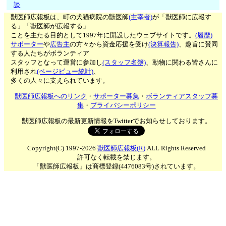
談
獣医師広報板は、町の犬猫病院の獣医師
(主宰者)
が「獣医師に広報す
る」「獣医師が広報する」
ことを主たる目的として1997年に開設したウェブサイトです。
(履歴)
サポーター
や
広告主
の方々から資金応援を受け
(決算報告)
、趣旨に賛同
する人たちがボランティア
スタッフとなって運営に参加し
(スタッフ名簿)
、動物に関わる皆さんに
利用され
(ページビュー統計)
、
多くの人々に支えられています。
獣医師広報板へのリンク
・
サポーター募集
・
ボランティアスタッフ募
集
・
プライバシーポリシー
獣医師広報板の最新更新情報をTwitterでお知らせしております。
Copyright(C) 1997-2026
獣医師広報板(R)
ALL Rights Reserved
許可なく転載を禁じます。
「獣医師広報板」は商標登録(4476083号)されています。