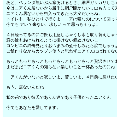
あと、ベランダ無いぶん窓あけるとさ、網戸ガリガリしち
今はニアくん居ないから勝手に網戸開かないし虫も入って
ニアくん居ないから虫入ってきたら大変だからね。
トイレも、私ひとりで行くよ。ニアは猫なのについて回っ
今でも アレ？来ない、珍しい って思っちゃうよ。
４日経ってるのにご飯も用意しちゃうし水も取り替えちゃ
窓の鍵もあけられるように掛けない癖ぬけないし
コンビニの猫缶見たりおつまみの煮干しみたら涙でちゃう
ご飯作りながらカツブシ使うと思わずニアくんにばれてな
もっともっともっともっともっともっともっと贅沢させて
まだまだニアくんの知らない楽しいこと一杯あったのにね
ニアくんがいないと寂しいよ、苦しいよ、４日前に戻りた
もう、居ないんだね
私の弟であり彼氏であり友達であり子供だったニアくん
今でもあなたを愛してます。