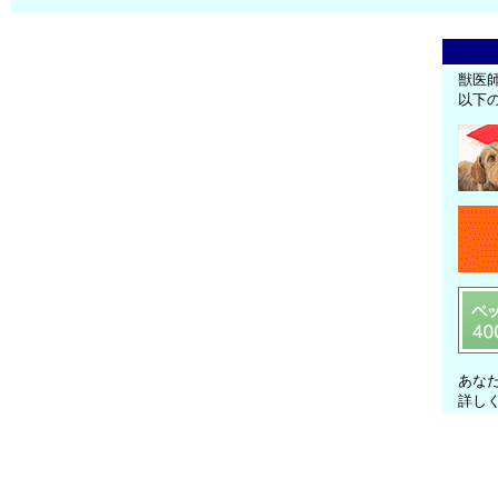
獣医
以下
あな
詳し