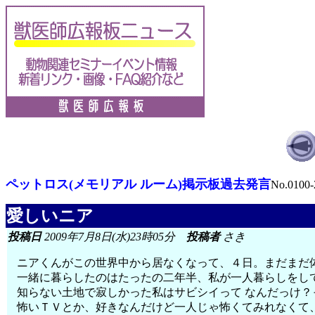
ペットロス(メモリアル ルーム)掲示板過去発言
No.0100-
愛しいニア
投稿日
2009年7月8日(水)23時05分
投稿者
さき
ニアくんがこの世界中から居なくなって、４日。まだまだ
一緒に暮らしたのはたったの二年半、私が一人暮らしをし
知らない土地で寂しかった私はサビシイって なんだっけ
怖いＴＶとか、好きなんだけど一人じゃ怖くてみれなくて