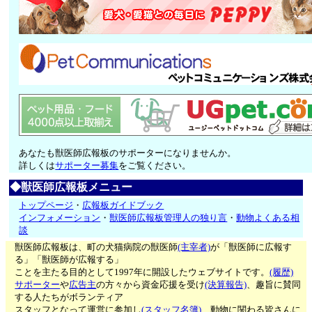
あなたも獣医師広報板のサポーターになりませんか。
詳しくは
サポーター募集
をご覧ください。
◆獣医師広報板メニュー
トップページ
・
広報板ガイドブック
インフォメーション
・
獣医師広報板管理人の独り言
・
動物よくある相
談
獣医師広報板は、町の犬猫病院の獣医師
(主宰者)
が「獣医師に広報す
る」「獣医師が広報する」
ことを主たる目的として1997年に開設したウェブサイトです。
(履歴)
サポーター
や
広告主
の方々から資金応援を受け
(決算報告)
、趣旨に賛同
する人たちがボランティア
スタッフとなって運営に参加し
(スタッフ名簿)
、動物に関わる皆さんに