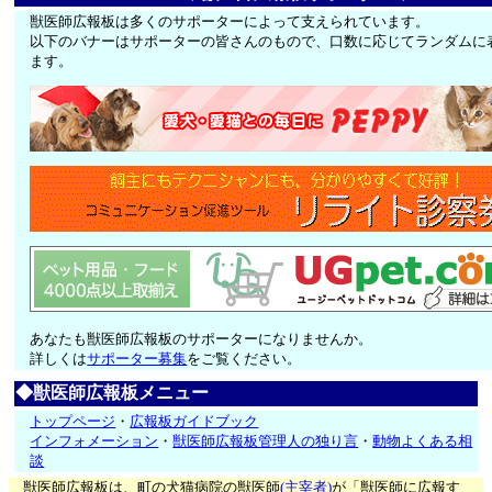
獣医師広報板は多くのサポーターによって支えられています。
以下のバナーはサポーターの皆さんのもので、口数に応じてランダムに
ます。
あなたも獣医師広報板のサポーターになりませんか。
詳しくは
サポーター募集
をご覧ください。
◆獣医師広報板メニュー
トップページ
・
広報板ガイドブック
インフォメーション
・
獣医師広報板管理人の独り言
・
動物よくある相
談
獣医師広報板は、町の犬猫病院の獣医師
(主宰者)
が「獣医師に広報す