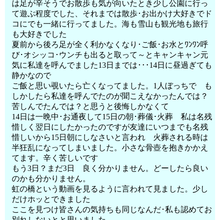
は足が辛そうでお散歩も気が向いたとき少し公園に行っ
て遊ぶ程度でした、それまでは散歩･お出かけ大好きでド
コにでも一緒に行ってました。海も雪山も観光地も旅行
も大好きでした
夏前から後ろ足が全く利かなくなり･ご飯･お水とﾜﾝﾜﾝ呼
び･オシッコ･ウンチも出ると取って～とキャンキャン元
気に私達を呼んでました13日までは･･･14日に昼過ぎても
静かなので
ご飯と思い覗いたら亡くなってました。1人ぼっちで も
しかしたら私達を呼んでたのが聞こえなかったんでは？
苦しんでたんでは？と思うと後悔しかなくて
14日は一晩中･お通夜して15日の朝･葬儀･火葬 私は名残
惜しく翌日にしたかったのですが友達にいつまでも名残
惜しいから15日朝にしなさいと言われ 火葬される時は
半狂乱になってしまいました。小さな骨壺を抱きかかえ
てます。辛く苦しいです
もう3日？まだ3日 良く分かりません。どーしたら良い
のかも分かりません。
虹の橋という動画を見るように言われて見ました。少し
だけホッとできました
ここを見つけ皆さんの気持ちも同じなんだ･私も認めてお
別れしないとと思いました