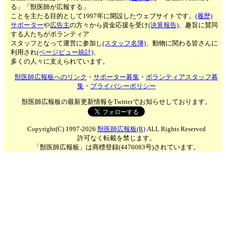
る」「獣医師が広報する」
ことを主たる目的として1997年に開設したウェブサイトです。
(履歴)
サポーター
や
広告主
の方々から資金応援を受け
(決算報告)
、趣旨に賛同
する人たちがボランティア
スタッフとなって運営に参加し
(スタッフ名簿)
、動物に関わる皆さんに
利用され
(ページビュー統計)
、
多くの人々に支えられています。
獣医師広報板へのリンク
・
サポーター募集
・
ボランティアスタッフ募
集
・
プライバシーポリシー
獣医師広報板の最新更新情報をTwitterでお知らせしております。
Copyright(C) 1997-2026
獣医師広報板(R)
ALL Rights Reserved
許可なく転載を禁じます。
「獣医師広報板」は商標登録(4476083号)されています。