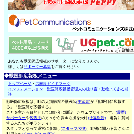
あなたも獣医師広報板のサポーターになりませんか。
詳しくは
サポーター募集
をご覧ください。
◆獣医師広報板メニュー
トップページ
・
広報板ガイドブック
インフォメーション
・
獣医師広報板管理人の独り言
・
動物よくある相
談
獣医師広報板は、町の犬猫病院の獣医師
(主宰者)
が「獣医師に広報す
る」「獣医師が広報する」
ことを主たる目的として1997年に開設したウェブサイトです。
(履歴)
サポーター
や
広告主
の方々から資金応援を受け
(決算報告)
、趣旨に賛同
する人たちがボランティア
スタッフとなって運営に参加し
(スタッフ名簿)
、動物に関わる皆さんに
利用され
(ページビュー統計)
、