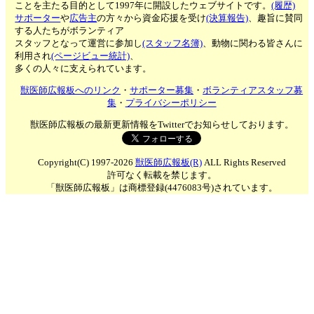
ことを主たる目的として1997年に開設したウェブサイトです。
(履歴)
サポーター
や
広告主
の方々から資金応援を受け
(決算報告)
、趣旨に賛同
する人たちがボランティア
スタッフとなって運営に参加し
(スタッフ名簿)
、動物に関わる皆さんに
利用され
(ページビュー統計)
、
多くの人々に支えられています。
獣医師広報板へのリンク
・
サポーター募集
・
ボランティアスタッフ募
集
・
プライバシーポリシー
獣医師広報板の最新更新情報をTwitterでお知らせしております。
Copyright(C) 1997-2026
獣医師広報板(R)
ALL Rights Reserved
許可なく転載を禁じます。
「獣医師広報板」は商標登録(4476083号)されています。