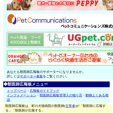
あなたも獣医師広報板のサポーターになりませんか。
詳しくは
サポーター募集
をご覧ください。
◆獣医師広報板メニュー
トップページ
・
広報板ガイドブック
インフォメーション
・
獣医師広報板管理人の独り言
・
動物よくある相
談
獣医師広報板は、町の犬猫病院の獣医師
(主宰者)
が「獣医師に広報す
る」「獣医師が広報する」