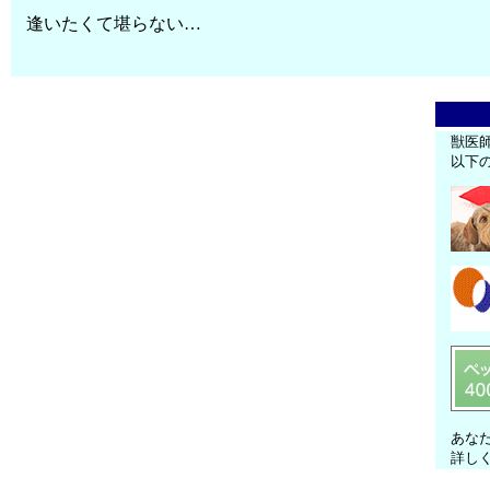
逢いたくて堪らない…
獣医
以下
あな
詳し