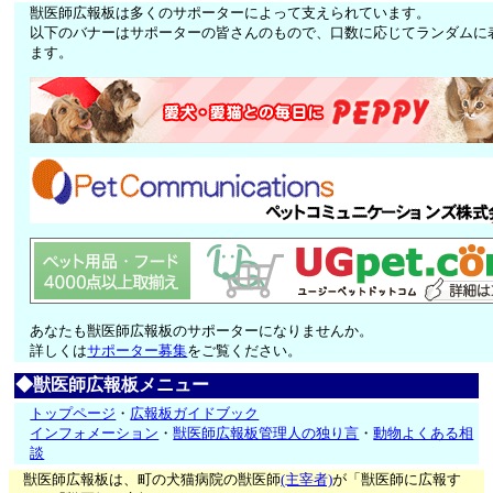
獣医師広報板は多くのサポーターによって支えられています。
以下のバナーはサポーターの皆さんのもので、口数に応じてランダムに
ます。
あなたも獣医師広報板のサポーターになりませんか。
詳しくは
サポーター募集
をご覧ください。
◆獣医師広報板メニュー
トップページ
・
広報板ガイドブック
インフォメーション
・
獣医師広報板管理人の独り言
・
動物よくある相
談
獣医師広報板は、町の犬猫病院の獣医師
(主宰者)
が「獣医師に広報す