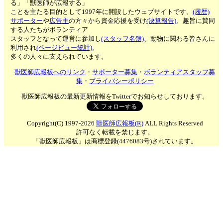
る」「獣医師が広報する」
ことを主たる目的として1997年に開設したウェブサイトです。
(履歴)
サポーター
や
広告主
の方々から資金応援を受け
(決算報告)
、趣旨に賛同
する人たちがボランティア
スタッフとなって運営に参加し
(スタッフ名簿)
、動物に関わる皆さんに
利用され
(ページビュー統計)
、
多くの人々に支えられています。
獣医師広報板へのリンク
・
サポーター募集
・
ボランティアスタッフ募
集
・
プライバシーポリシー
獣医師広報板の最新更新情報をTwitterでお知らせしております。
Copyright(C) 1997-2026
獣医師広報板(R)
ALL Rights Reserved
許可なく転載を禁じます。
「獣医師広報板」は商標登録(4476083号)されています。