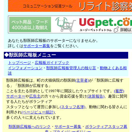
あなたも獣医師広報板のサポーターになりませんか。
詳しくは
サポーター募集
をご覧ください。
◆獣医師広報板メニュー
トップページ
・
広報板ガイドブック
インフォメーション
・
獣医師広報板管理人の独り言
・
動物よくある相
談
獣医師広報板は、町の犬猫病院の獣医師
(主宰者)
が「獣医師に広報す
る」「獣医師が広報する」
ことを主たる目的として1997年に開設したウェブサイトです。
(履歴)
サポーター
や
広告主
の方々から資金応援を受け
(決算報告)
、趣旨に賛同
する人たちがボランティア
スタッフとなって運営に参加し
(スタッフ名簿)
、動物に関わる皆さんに
利用され
(ページビュー統計)
、
多くの人々に支えられています。
獣医師広報板へのリンク
・
サポーター募集
・
ボランティアスタッフ募
集
・
プライバシーポリシー