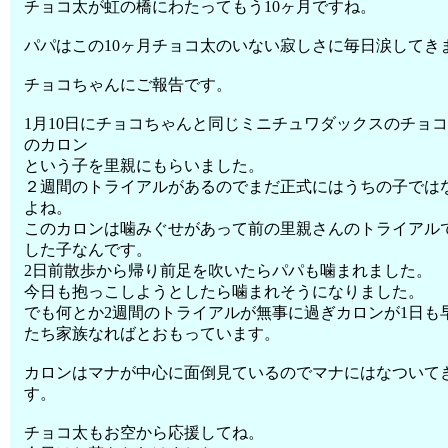
チョコ太が虹の橋にわたってもう10ヶ月ですね。
パパはこの10ヶ月チョコ太のいない寂しさに毎日涙してき
チョコちゃんにご報告です。
1月10日にチョコちゃんと同じミニチュワダックスのチョ
のカロン
という子を里親にもらいました。
２週間のトライアルがあるのでまだ正式にはうちの子では
よね。
このカロンは噛みぐせがあって前の里親さんのトライアル
した子なんです。
2日前散歩から帰り前足を吹いたらパパも噛まれました。
今日も抱っこしようとしたら噛まれそうになりました。
でも何とか2週間のトライアルが無事に過ぎカロンが1日も
たち家族なればとおもっています。
カロンはマナが中心に面倒見ているのでマナにはなついて
す。
チョコ太もお空から応援してね。