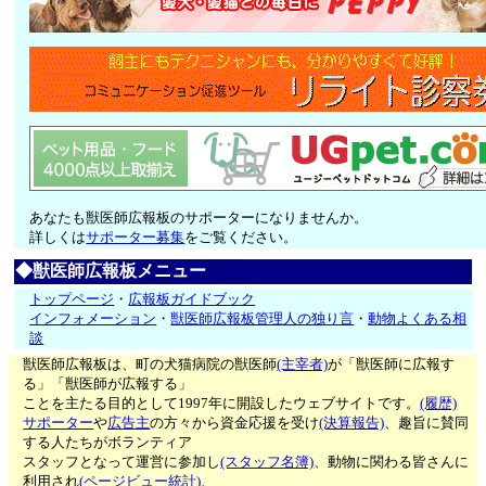
あなたも獣医師広報板のサポーターになりませんか。
詳しくは
サポーター募集
をご覧ください。
◆獣医師広報板メニュー
トップページ
・
広報板ガイドブック
インフォメーション
・
獣医師広報板管理人の独り言
・
動物よくある相
談
獣医師広報板は、町の犬猫病院の獣医師
(主宰者)
が「獣医師に広報す
る」「獣医師が広報する」
ことを主たる目的として1997年に開設したウェブサイトです。
(履歴)
サポーター
や
広告主
の方々から資金応援を受け
(決算報告)
、趣旨に賛同
する人たちがボランティア
スタッフとなって運営に参加し
(スタッフ名簿)
、動物に関わる皆さんに
利用され
(ページビュー統計)
、