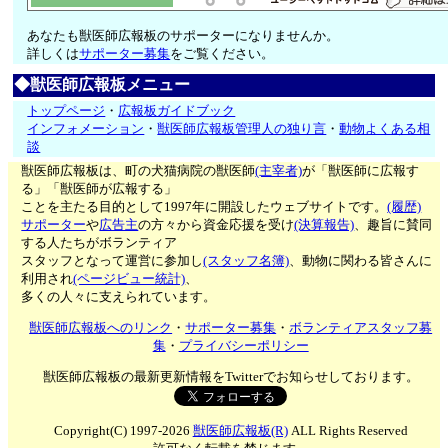
あなたも獣医師広報板のサポーターになりませんか。
詳しくは
サポーター募集
をご覧ください。
◆獣医師広報板メニュー
トップページ
・
広報板ガイドブック
インフォメーション
・
獣医師広報板管理人の独り言
・
動物よくある相
談
獣医師広報板は、町の犬猫病院の獣医師
(主宰者)
が「獣医師に広報す
る」「獣医師が広報する」
ことを主たる目的として1997年に開設したウェブサイトです。
(履歴)
サポーター
や
広告主
の方々から資金応援を受け
(決算報告)
、趣旨に賛同
する人たちがボランティア
スタッフとなって運営に参加し
(スタッフ名簿)
、動物に関わる皆さんに
利用され
(ページビュー統計)
、
多くの人々に支えられています。
獣医師広報板へのリンク
・
サポーター募集
・
ボランティアスタッフ募
集
・
プライバシーポリシー
獣医師広報板の最新更新情報をTwitterでお知らせしております。
Copyright(C) 1997-2026
獣医師広報板(R)
ALL Rights Reserved