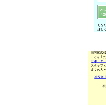
あな
詳し
獣医師広
ことを主た
サポータ
スタッフ
多くの人
獣医師
獣