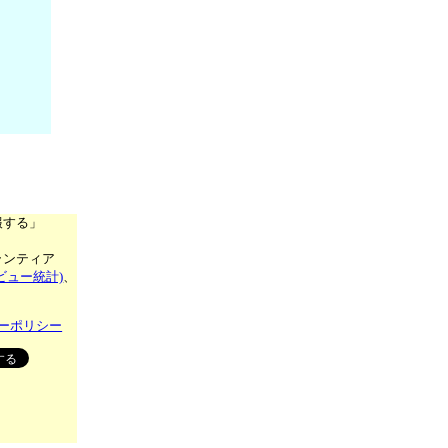
報する」
ランティア
ビュー統計)
、
ーポリシー