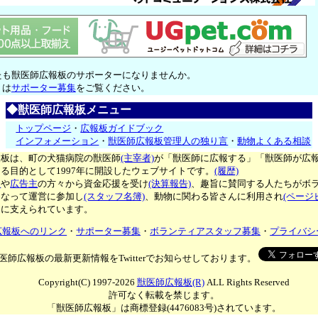
たも獣医師広報板のサポーターになりませんか。
くは
サポーター募集
をご覧ください。
◆獣医師広報板メニュー
トップページ
・
広報板ガイドブック
インフォメーション
・
獣医師広報板管理人の独り言
・
動物よくある相談
報板は、町の犬猫病院の獣医師
(主宰者)
が「獣医師に広報する」「獣医師が広
る目的として1997年に開設したウェブサイトです。
(履歴)
ー
や
広告主
の方々から資金応援を受け
(決算報告)
、趣旨に賛同する人たちがボ
となって運営に参加し
(スタッフ名簿)
、動物に関わる皆さんに利用され
(ページ
々に支えられています。
広報板へのリンク
・
サポーター募集
・
ボランティアスタッフ募集
・
プライバシ
医師広報板の最新更新情報をTwitterでお知らせしております。
Copyright(C) 1997-2026
獣医師広報板(R)
ALL Rights Reserved
許可なく転載を禁じます。
「獣医師広報板」は商標登録(4476083号)されています。