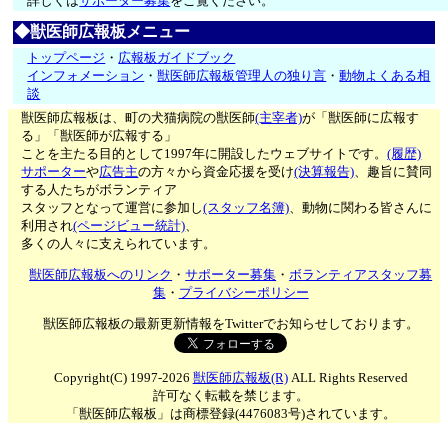
詳しくは
サポーター募集
をご覧ください。
◆獣医師広報板メニュー
トップページ
・
広報板ガイドブック
インフォメーション
・
獣医師広報板管理人の独り言
・
動物よくある相
談
獣医師広報板は、町の犬猫病院の獣医師
(主宰者)
が「獣医師に広報す
る」「獣医師が広報する」
ことを主たる目的として1997年に開設したウェブサイトです。
(履歴)
サポーター
や
広告主
の方々から資金応援を受け
(決算報告)
、趣旨に賛同
する人たちがボランティア
スタッフとなって運営に参加し
(スタッフ名簿)
、動物に関わる皆さんに
利用され
(ページビュー統計)
、
多くの人々に支えられています。
獣医師広報板へのリンク
・
サポーター募集
・
ボランティアスタッフ募
集
・
プライバシーポリシー
獣医師広報板の最新更新情報をTwitterでお知らせしております。
Copyright(C) 1997-2026
獣医師広報板(R)
ALL Rights Reserved
許可なく転載を禁じます。
「獣医師広報板」は商標登録(4476083号)されています。