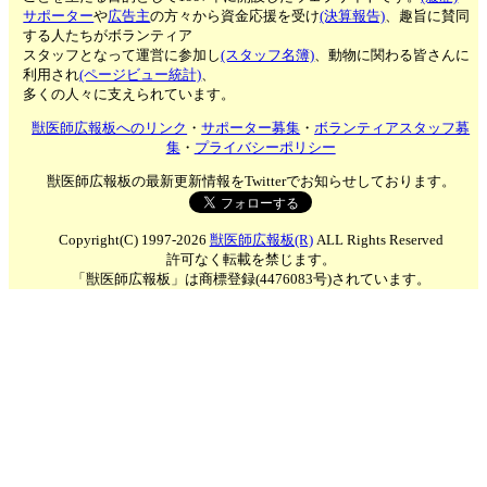
サポーター
や
広告主
の方々から資金応援を受け
(決算報告)
、趣旨に賛同
する人たちがボランティア
スタッフとなって運営に参加し
(スタッフ名簿)
、動物に関わる皆さんに
利用され
(ページビュー統計)
、
多くの人々に支えられています。
獣医師広報板へのリンク
・
サポーター募集
・
ボランティアスタッフ募
集
・
プライバシーポリシー
獣医師広報板の最新更新情報をTwitterでお知らせしております。
Copyright(C) 1997-2026
獣医師広報板(R)
ALL Rights Reserved
許可なく転載を禁じます。
「獣医師広報板」は商標登録(4476083号)されています。