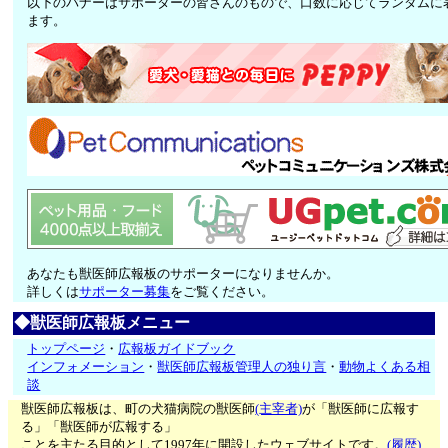
以下のバナーはサポーターの皆さんのもので、口数に応じてランダムに
ます。
あなたも獣医師広報板のサポーターになりませんか。
詳しくは
サポーター募集
をご覧ください。
◆獣医師広報板メニュー
トップページ
・
広報板ガイドブック
インフォメーション
・
獣医師広報板管理人の独り言
・
動物よくある相
談
獣医師広報板は、町の犬猫病院の獣医師
(主宰者)
が「獣医師に広報す
る」「獣医師が広報する」
ことを主たる目的として1997年に開設したウェブサイトです。
(履歴)