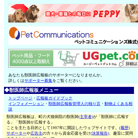
あなたも獣医師広報板のサポーターになりませんか。
詳しくは
サポーター募集
をご覧ください。
◆獣医師広報板メニュー
トップページ
・
広報板ガイドブック
インフォメーション
・
獣医師広報板管理人の独り言
・
動物よくある相
談
獣医師広報板は、町の犬猫病院の獣医師
(主宰者)
が「獣医師に広報す
る」「獣医師が広報する」
ことを主たる目的として1997年に開設したウェブサイトです。
(履歴)
サポーター
や
広告主
の方々から資金応援を受け
(決算報告)
、趣旨に賛同