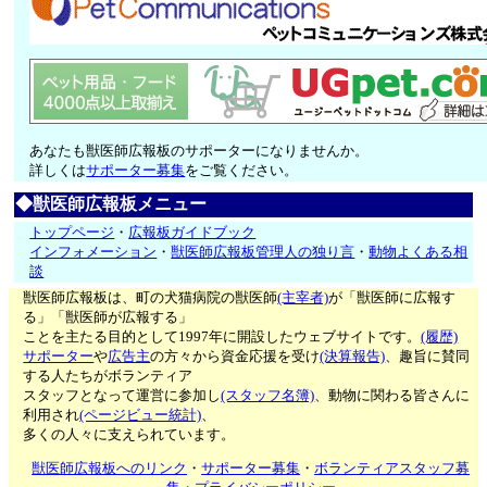
あなたも獣医師広報板のサポーターになりませんか。
詳しくは
サポーター募集
をご覧ください。
◆獣医師広報板メニュー
トップページ
・
広報板ガイドブック
インフォメーション
・
獣医師広報板管理人の独り言
・
動物よくある相
談
獣医師広報板は、町の犬猫病院の獣医師
(主宰者)
が「獣医師に広報す
る」「獣医師が広報する」
ことを主たる目的として1997年に開設したウェブサイトです。
(履歴)
サポーター
や
広告主
の方々から資金応援を受け
(決算報告)
、趣旨に賛同
する人たちがボランティア
スタッフとなって運営に参加し
(スタッフ名簿)
、動物に関わる皆さんに
利用され
(ページビュー統計)
、
多くの人々に支えられています。
獣医師広報板へのリンク
・
サポーター募集
・
ボランティアスタッフ募