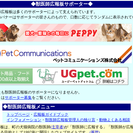
◆獣医師広報板サポーター◆
師広報板は多くのサポーターによって支えられています。
のバナーはサポーターの皆さんのもので、口数に応じてランダムに表示されて
たも獣医師広報板のサポーターになりませんか。
くは
サポーター募集
をご覧ください。
◆獣医師広報板メニュー
トップページ
・
広報板ガイドブック
インフォメーション
・
獣医師広報板管理人の独り言
・
動物よくある相談
報板は、町の犬猫病院の獣医師
(主宰者)
が「獣医師に広報する」「獣医師が広
る目的として1997年に開設したウェブサイトです。
(履歴)