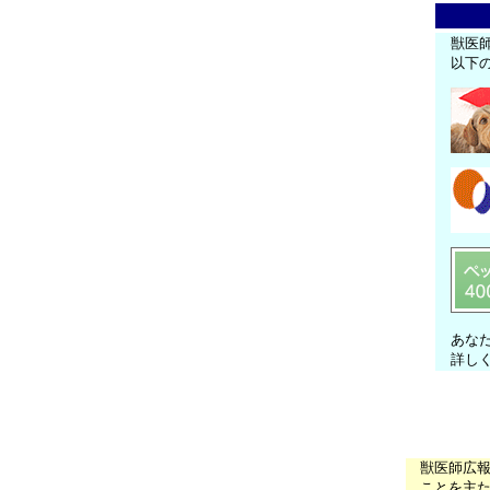
獣医
以下
あな
詳し
獣医師広
ことを主た