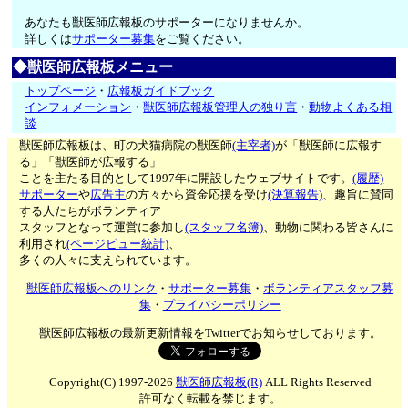
あなたも獣医師広報板のサポーターになりませんか。
詳しくは
サポーター募集
をご覧ください。
◆獣医師広報板メニュー
トップページ
・
広報板ガイドブック
インフォメーション
・
獣医師広報板管理人の独り言
・
動物よくある相
談
獣医師広報板は、町の犬猫病院の獣医師
(主宰者)
が「獣医師に広報す
る」「獣医師が広報する」
ことを主たる目的として1997年に開設したウェブサイトです。
(履歴)
サポーター
や
広告主
の方々から資金応援を受け
(決算報告)
、趣旨に賛同
する人たちがボランティア
スタッフとなって運営に参加し
(スタッフ名簿)
、動物に関わる皆さんに
利用され
(ページビュー統計)
、
多くの人々に支えられています。
獣医師広報板へのリンク
・
サポーター募集
・
ボランティアスタッフ募
集
・
プライバシーポリシー
獣医師広報板の最新更新情報をTwitterでお知らせしております。
Copyright(C) 1997-2026
獣医師広報板(R)
ALL Rights Reserved
許可なく転載を禁じます。