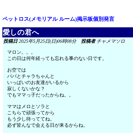
ペットロス(メモリアル ルーム)掲示板個別発言
愛しの君へ
投稿日
2025年5月25日(日)06時08分
投稿者
チャメマソロ
マロン。。。
この日は何年経っても忘れる事のない日です。
お空では
パパとチャラちゃんと
いっぱいのお友達がいるから
寂しくないかな？
でもママっ子だったからね。。
ママはメロとソラと
こちらで頑張ってから
もう少し待っててね。
必ず皆んなで会える日が来るからね。