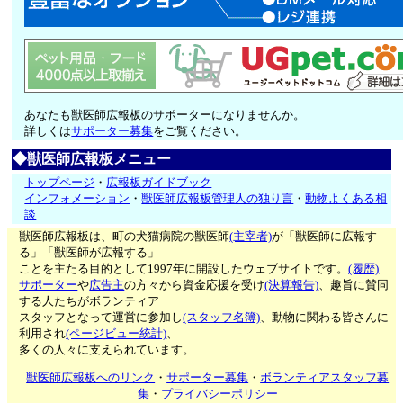
あなたも獣医師広報板のサポーターになりませんか。
詳しくは
サポーター募集
をご覧ください。
◆獣医師広報板メニュー
トップページ
・
広報板ガイドブック
インフォメーション
・
獣医師広報板管理人の独り言
・
動物よくある相
談
獣医師広報板は、町の犬猫病院の獣医師
(主宰者)
が「獣医師に広報す
る」「獣医師が広報する」
ことを主たる目的として1997年に開設したウェブサイトです。
(履歴)
サポーター
や
広告主
の方々から資金応援を受け
(決算報告)
、趣旨に賛同
する人たちがボランティア
スタッフとなって運営に参加し
(スタッフ名簿)
、動物に関わる皆さんに
利用され
(ページビュー統計)
、
多くの人々に支えられています。
獣医師広報板へのリンク
・
サポーター募集
・
ボランティアスタッフ募
集
・
プライバシーポリシー