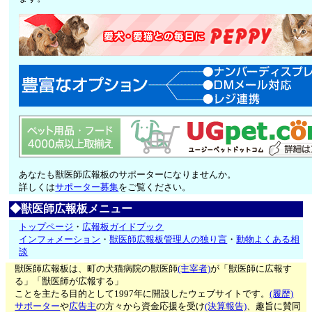
あなたも獣医師広報板のサポーターになりませんか。
詳しくは
サポーター募集
をご覧ください。
◆獣医師広報板メニュー
トップページ
・
広報板ガイドブック
インフォメーション
・
獣医師広報板管理人の独り言
・
動物よくある相
談
獣医師広報板は、町の犬猫病院の獣医師
(主宰者)
が「獣医師に広報す
る」「獣医師が広報する」
ことを主たる目的として1997年に開設したウェブサイトです。
(履歴)
サポーター
や
広告主
の方々から資金応援を受け
(決算報告)
、趣旨に賛同