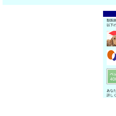
獣医
以下
あな
詳し