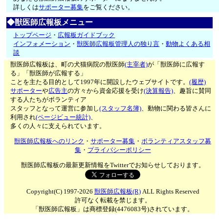
詳しくは
サポーター募集
をご覧ください。
◆獣医師広報板メニュー
トップページ
・
広報板ガイドブック
インフォメーション
・
獣医師広報板管理人の独り言
・
動物よくある相
談
獣医師広報板は、町の犬猫病院の獣医師
(主宰者)
が「獣医師に広報す
る」「獣医師が広報する」
ことを主たる目的として1997年に開設したウェブサイトです。
(履歴)
サポーター
や
広告主
の方々から資金応援を受け
(決算報告)
、趣旨に賛同
する人たちがボランティア
スタッフとなって運営に参加し
(スタッフ名簿)
、動物に関わる皆さんに
利用され
(ページビュー統計)
、
多くの人々に支えられています。
獣医師広報板へのリンク
・
サポーター募集
・
ボランティアスタッフ募
集
・
プライバシーポリシー
獣医師広報板の最新更新情報をTwitterでお知らせしております。
Copyright(C) 1997-2026
獣医師広報板(R)
ALL Rights Reserved
許可なく転載を禁じます。
「獣医師広報板」は商標登録(4476083号)されています。