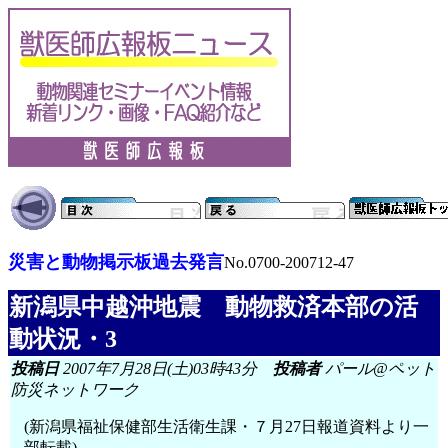
災害と動物掲示板過去発言
No.0700-200712-47
新潟県中越沖地震 動物救済本部の活
動状況・3
投稿日
2007年7月28日(土)03時43分
投稿者
パール@ペット
防災ネットワーク
(新潟県福祉保健部生活衛生課・７月27日報道資料より一
部転載)