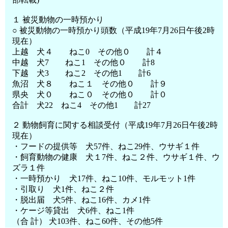
１ 被災動物の一時預かり
○ 被災動物の一時預かり頭数（平成19年7月26日午後2時
現在）
上越 犬４ ねこ0 その他０ 計４
中越 犬7 ねこ1 その他０ 計8
下越 犬3 ねこ2 その他1 計6
魚沼 犬８ ねこ１ その他０ 計９
県央 犬０ ねこ０ その他０ 計０
合計 犬22 ねこ4 その他1 計27
２ 動物飼育に関する相談受付（平成19年7月26日午後2時
現在）
・フードの提供等 犬57件、ねこ29件、ウサギ１件
・飼育動物の健康 犬１7件、ねこ２件、ウサギ１件、ウ
ズラ１件
・一時預かり 犬17件、ねこ10件、モルモット1件
・引取り 犬1件、ねこ２件
・脱出届 犬5件、ねこ16件、カメ1件
・ケージ等貸出 犬6件、ねこ1件
（合 計） 犬103件、ねこ60件、その他5件