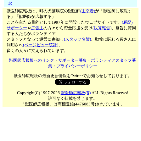
談
獣医師広報板は、町の犬猫病院の獣医師
(主宰者)
が「獣医師に広報す
る」「獣医師が広報する」
ことを主たる目的として1997年に開設したウェブサイトです。
(履歴)
サポーター
や
広告主
の方々から資金応援を受け
(決算報告)
、趣旨に賛同
する人たちがボランティア
スタッフとなって運営に参加し
(スタッフ名簿)
、動物に関わる皆さんに
利用され
(ページビュー統計)
、
多くの人々に支えられています。
獣医師広報板へのリンク
・
サポーター募集
・
ボランティアスタッフ募
集
・
プライバシーポリシー
獣医師広報板の最新更新情報をTwitterでお知らせしております。
Copyright(C) 1997-2026
獣医師広報板(R)
ALL Rights Reserved
許可なく転載を禁じます。
「獣医師広報板」は商標登録(4476083号)されています。