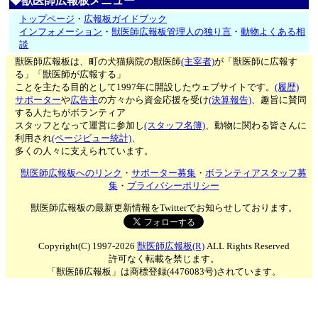
◆獣医師広報板メニュー
トップページ
・
広報板ガイドブック
インフォメーション
・
獣医師広報板管理人の独り言
・
動物よくある相
談
獣医師広報板は、町の犬猫病院の獣医師
(主宰者)
が「獣医師に広報す
る」「獣医師が広報する」
ことを主たる目的として1997年に開設したウェブサイトです。
(履歴)
サポーター
や
広告主
の方々から資金応援を受け
(決算報告)
、趣旨に賛同
する人たちがボランティア
スタッフとなって運営に参加し
(スタッフ名簿)
、動物に関わる皆さんに
利用され
(ページビュー統計)
、
多くの人々に支えられています。
獣医師広報板へのリンク
・
サポーター募集
・
ボランティアスタッフ募
集
・
プライバシーポリシー
獣医師広報板の最新更新情報をTwitterでお知らせしております。
Copyright(C) 1997-2026
獣医師広報板(R)
ALL Rights Reserved
許可なく転載を禁じます。
「獣医師広報板」は商標登録(4476083号)されています。