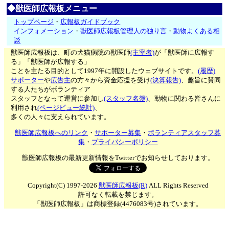
◆獣医師広報板メニュー
トップページ
・
広報板ガイドブック
インフォメーション
・
獣医師広報板管理人の独り言
・
動物よくある相
談
獣医師広報板は、町の犬猫病院の獣医師
(主宰者)
が「獣医師に広報す
る」「獣医師が広報する」
ことを主たる目的として1997年に開設したウェブサイトです。
(履歴)
サポーター
や
広告主
の方々から資金応援を受け
(決算報告)
、趣旨に賛同
する人たちがボランティア
スタッフとなって運営に参加し
(スタッフ名簿)
、動物に関わる皆さんに
利用され
(ページビュー統計)
、
多くの人々に支えられています。
獣医師広報板へのリンク
・
サポーター募集
・
ボランティアスタッフ募
集
・
プライバシーポリシー
獣医師広報板の最新更新情報をTwitterでお知らせしております。
Copyright(C) 1997-2026
獣医師広報板(R)
ALL Rights Reserved
許可なく転載を禁じます。
「獣医師広報板」は商標登録(4476083号)されています。