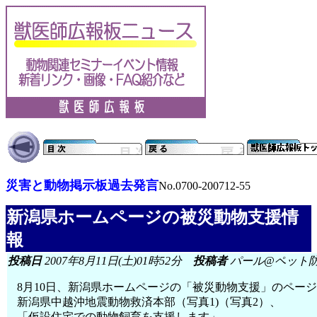
災害と動物掲示板過去発言
No.0700-200712-55
新潟県ホームページの被災動物支援情
報
投稿日
2007年8月11日(土)01時52分
投稿者
パール@ペット
8月10日、新潟県ホームページの「被災動物支援」のペー
新潟県中越沖地震動物救済本部（写真1)（写真2）、
「仮設住宅での動物飼育を支援します」、