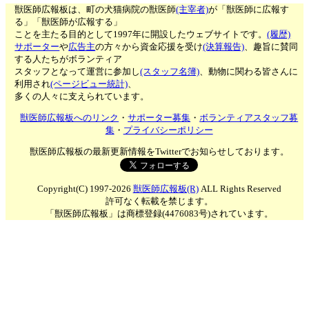
獣医師広報板は、町の犬猫病院の獣医師
(主宰者)
が「獣医師に広報す
る」「獣医師が広報する」
ことを主たる目的として1997年に開設したウェブサイトです。
(履歴)
サポーター
や
広告主
の方々から資金応援を受け
(決算報告)
、趣旨に賛同
する人たちがボランティア
スタッフとなって運営に参加し
(スタッフ名簿)
、動物に関わる皆さんに
利用され
(ページビュー統計)
、
多くの人々に支えられています。
獣医師広報板へのリンク
・
サポーター募集
・
ボランティアスタッフ募
集
・
プライバシーポリシー
獣医師広報板の最新更新情報をTwitterでお知らせしております。
Copyright(C) 1997-2026
獣医師広報板(R)
ALL Rights Reserved
許可なく転載を禁じます。
「獣医師広報板」は商標登録(4476083号)されています。