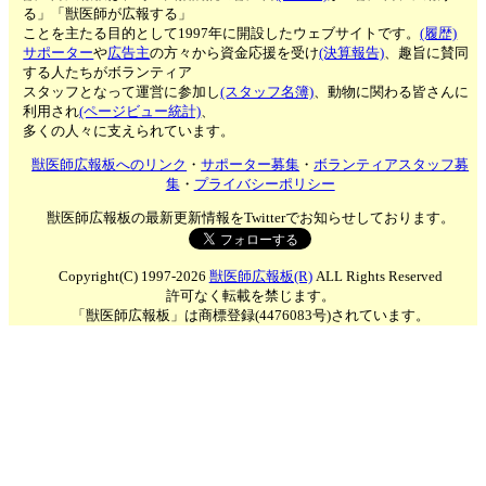
る」「獣医師が広報する」
ことを主たる目的として1997年に開設したウェブサイトです。
(履歴)
サポーター
や
広告主
の方々から資金応援を受け
(決算報告)
、趣旨に賛同
する人たちがボランティア
スタッフとなって運営に参加し
(スタッフ名簿)
、動物に関わる皆さんに
利用され
(ページビュー統計)
、
多くの人々に支えられています。
獣医師広報板へのリンク
・
サポーター募集
・
ボランティアスタッフ募
集
・
プライバシーポリシー
獣医師広報板の最新更新情報をTwitterでお知らせしております。
Copyright(C) 1997-2026
獣医師広報板(R)
ALL Rights Reserved
許可なく転載を禁じます。
「獣医師広報板」は商標登録(4476083号)されています。