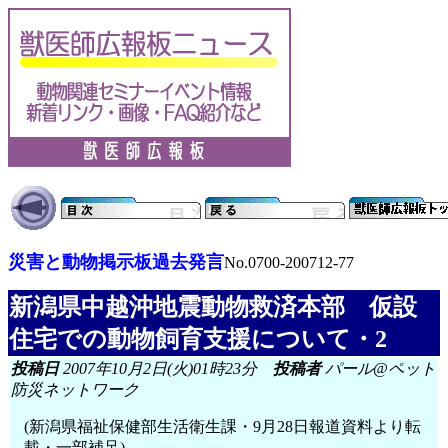
災害と動物掲示板過去発言
No.0700-200712-77
新潟県中越沖地震動物救済本部 仮設
住宅での動物飼育支援について・2
投稿日
2007年10月2日(火)01時23分
投稿者
パール@ペット
防災ネットワーク
(新潟県福祉保健部生活衛生課・9月28日報道資料より転
載・一部補足)