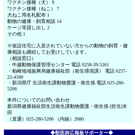
ワクチン接種（犬） 9
ワクチン接種（ねこ） 7
犬ねこ用名札配布 1
動物の健康・飼育相談 14
ケージ等貸し出し 2
その他 1
※仮設住宅に入居されていない方からの動物の飼育・健
康相談も継続してお受けしています。
（相談窓口）
・中越動物保護管理センター 電話 0258-39-5261
・柏崎地域振興局健康福祉部（衛生環境課） 電話 0257-
22-4180
・新潟県庁 生活衛生課動物愛護・衛生係 電話 025-280-
5206
本件についてのお問い合わせ
新潟県健康福祉部生活衛生課動物愛護・衛生係 [担当]木
田
（直通）025-280-5206 （内線）2680
◆獣医師広報板サポーター◆