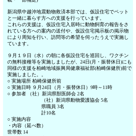
新潟県中越沖地震動物救済本部では、仮設住宅でペット
と一緒に暮らす方への支援を行っています。
これらの支援は、仮設住宅入居時に動物飼育の報告をさ
れている方への案内の送付や、仮設住宅掲示板の掲示物
により周知を行い、訪問等の希望を伺ったうえで実施し
ています。
９月１９日（水）の朝に各仮設住宅を巡回し、ワクチン
の無料接種等を実施しましたが、24日(月・振替休日)にも
同様の支援を柏崎地域振興局健康福祉部(柏崎保健所)前で
実施しました。。
○ 実施場所 柏崎保健所前
○ 実施日時 ９月24日（月・振替休日）9時～11時
○ 参加者 （社）新潟県獣医師会 2名
（社）新潟県動物愛護協会 5名
県職員 3名
計10名
○ 実施内容
・内容（延べ数）
世帯数 14