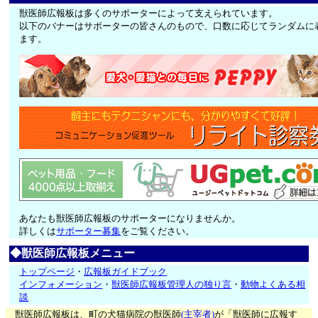
獣医師広報板は多くのサポーターによって支えられています。
以下のバナーはサポーターの皆さんのもので、口数に応じてランダムに
ます。
あなたも獣医師広報板のサポーターになりませんか。
詳しくは
サポーター募集
をご覧ください。
◆獣医師広報板メニュー
トップページ
・
広報板ガイドブック
インフォメーション
・
獣医師広報板管理人の独り言
・
動物よくある相
談
獣医師広報板は、町の犬猫病院の獣医師
(主宰者)
が「獣医師に広報す