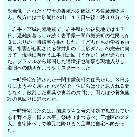
※画像 汚れたイワナの養殖池を確認する佐藤雅樹さ
ん。後方には土砂崩れの山＝１７日午後１時３０分ごろ
岩手・宮城内陸地震で、岩手県内の被災地では１７
日、避難所暮らしが続く岩手県一関市厳美町の住民らが
３日ぶりの一時帰宅を果たした。子どもたちの学校も再
開。水害が心配される磐井川の「土砂ダム」の撤去に向
けて、現場に向かう工事用迂回（うかい）路が造られ
た。ブラジルから帰国した達増拓也知事も現地入りし、
復旧への動きがようやくスタートした。
一時帰宅が許された一関市厳美町の住民たち。３日ぶ
りにようやく戻ったわが家で、住民らはひと息入れる間
もなく、散乱した家具や食器の片付け、田んぼや養魚施
設の見回りに追われた。
一時帰宅したのは、国道３４２号の寸断で孤立してい
る市野々原、槻ノ木平、祭畤（まつるべ）三地区の２２
人。自衛隊ヘリで地元に降りると足早に自宅へ向かっ
た。