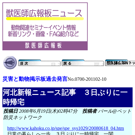
災害と動物掲示板過去発言
No.0700-201102-10
河北新報ニュース記事 ３日ぶりに一
時帰宅
投稿日
2008年6月19日(木)02時47分
投稿者
パール@ペット
防災ネットワーク
http://www.kahoku.co.jp/spe/spe_sys1029/20080618_04.htm
日常の暮らしへ一歩 ３日ぶりに一時帰宅 一関