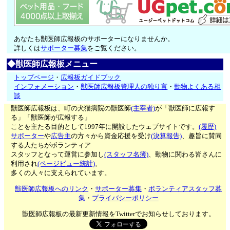
あなたも獣医師広報板のサポーターになりませんか。
詳しくは
サポーター募集
をご覧ください。
◆獣医師広報板メニュー
トップページ
・
広報板ガイドブック
インフォメーション
・
獣医師広報板管理人の独り言
・
動物よくある相
談
獣医師広報板は、町の犬猫病院の獣医師
(主宰者)
が「獣医師に広報す
る」「獣医師が広報する」
ことを主たる目的として1997年に開設したウェブサイトです。
(履歴)
サポーター
や
広告主
の方々から資金応援を受け
(決算報告)
、趣旨に賛同
する人たちがボランティア
スタッフとなって運営に参加し
(スタッフ名簿)
、動物に関わる皆さんに
利用され
(ページビュー統計)
、
多くの人々に支えられています。
獣医師広報板へのリンク
・
サポーター募集
・
ボランティアスタッフ募
集
・
プライバシーポリシー
獣医師広報板の最新更新情報をTwitterでお知らせしております。