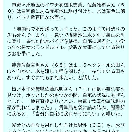
市野々原地区のイワナ養殖販売業、佐藤雅樹さん（５
０）は自宅前にある養殖池に駆け付けた。水は茶色に濁
り、イワナ数百匹が水面に。
「地崩れで水が濁ってしまった。このままでは残りの
魚も死んでしまう」。急いで養殖池に水を引く裏山の沢
に登り、壊れた配水パイプを修復。自宅に戻ると、小学
５年の長女のランドルセル、父親が大事にしている釣り
ざおを手にした。
農業佐藤宮男さん（６５）は１．５ヘクタールの田ん
ぼへ向かい、水を流して稲を潤した。「枯れている田も
あった。すぐにでもまた来たい」と話した。
槻ノ木平の無職佐藤武明さん（７１）は飼い猫の姿を
見つけ、ホッとしたのもつかの間、自宅の状況にあぜん
とした。「地震直後よりひどい。余震で食器や調味料の
瓶が割れてしまった」。貴重品を袋に詰め込み、避難所
に戻ると、「当分は自宅に戻れそうにない」と嘆いた。
愛犬との再会を果たした会社員男性（３０）も。おび
えるようにしていたシベリアンハスキーを見つけると、