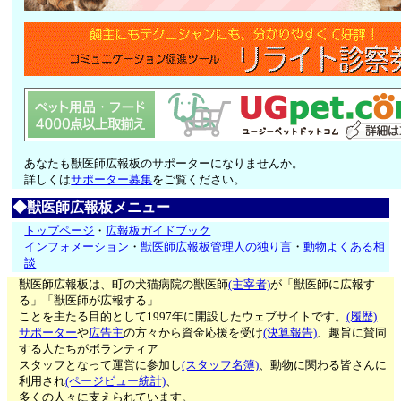
あなたも獣医師広報板のサポーターになりませんか。
詳しくは
サポーター募集
をご覧ください。
◆獣医師広報板メニュー
トップページ
・
広報板ガイドブック
インフォメーション
・
獣医師広報板管理人の独り言
・
動物よくある相
談
獣医師広報板は、町の犬猫病院の獣医師
(主宰者)
が「獣医師に広報す
る」「獣医師が広報する」
ことを主たる目的として1997年に開設したウェブサイトです。
(履歴)
サポーター
や
広告主
の方々から資金応援を受け
(決算報告)
、趣旨に賛同
する人たちがボランティア
スタッフとなって運営に参加し
(スタッフ名簿)
、動物に関わる皆さんに
利用され
(ページビュー統計)
、
多くの人々に支えられています。