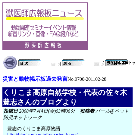
災害と動物掲示板過去発言
No.0700-201102-28
くりこま高原自然学校・代表の佐々木
豊志さんのブログより
投稿日
2008年7月4日(金)03時06分
投稿者
パール@ペット
防災ネットワーク
豊志のくりこま高原物語
http://blog.canpan.info/master_kkns/4