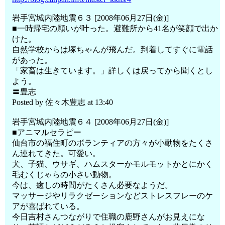
岩手宮城内陸地震６３ [2008年06月27日(金)]
■一時帰宅の願いが叶った。避難所から41名が笑顔で出か
けた。
自然学校からは塚ちゃんが飛んだ。到着してすぐに電話
があった。
「家畜は生きています。」詳しくは戻ってから聞くとし
よう。
〓豊志
Posted by 佐々木豊志 at 13:40
岩手宮城内陸地震６４ [2008年06月27日(金)]
■アニマルセラピー
仙台市の福住町のボランティアの方々が小動物をたくさ
ん連れてきた。可愛い。
犬、子猫、ウサギ、ハムスターかモルモットかとにかく
毛むくじゃらの小さい動物。
今は、癒しの時間がたくさん必要なようだ。
マッサージやリラクゼーションなどストレスフレーのケ
アが喜ばれている。
今日吉村さんつながりで住職の鹿野さんがお見えにな