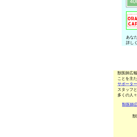
あな
詳し
獣医師広
ことを主た
サポータ
スタッフ
多くの人
獣医師
獣