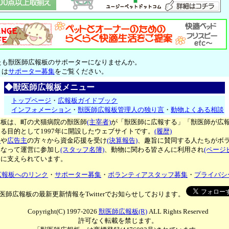
たも獣医師広報板のサポーターになりませんか。
くは
サポーター募集
をご覧ください。
◆獣医師広報板メニュー
トップページ
・
広報板ガイドブック
インフォメーション
・
獣医師広報板管理人の独り言
・
動物よくある相談
報板は、町の犬猫病院の獣医師
(主宰者)
が「獣医師に広報する」「獣医師が広
る目的として1997年に開設したウェブサイトです。
(履歴)
ー
や
広告主
の方々から資金応援を受け
(決算報告)
、趣旨に賛同する人たちがボ
となって運営に参加し
(スタッフ名簿)
、動物に関わる皆さんに利用され
(ページ
々に支えられています。
広報板へのリンク
・
サポーター募集
・
ボランティアスタッフ募集
・
プライバシ
医師広報板の最新更新情報をTwitterでお知らせしております。
Copyright(C) 1997-2026
獣医師広報板(R)
ALL Rights Reserved
許可なく転載を禁じます。