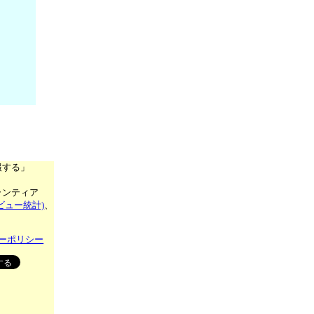
報する」
ランティア
ビュー統計)
、
ーポリシー