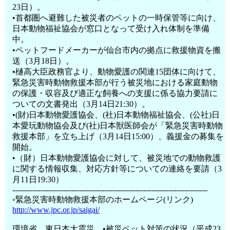
23日）。
•首都圏へ避難した被災者のペットの一時保管等に向け、
日本動物福祉協会が窓口となって受け入れ体制を準備
中。
•ペットフードメーカーが仙台市内の拠点に救援物資を搬
送（3月18日）。
•樋高大臣政務官より、動物愛護の関連15団体に向けて、
緊急災害時動物救援本部が行う被災地における家庭動物
の保護・収容及び適正な飼養への支援に係る協力要請に
ついての文書発出（3月14日21:30）。
•(財)日本動物愛護協会、(社)日本動物福祉協会、(公社)日
本愛玩動物協会及び(社)日本獣医師会が「緊急災害時動物
救援本部」を立ち上げ（3月14日15:00）、義援金の募集を
開始。
•（財）日本動物愛護協会に対して、被災地での動物救護
に関する情報収集、対応方針等についての連絡を要請（3
月11日19:30）
----------------------------------------------------------------------------
◦緊急災害時動物救援本部のホームページ(リンク)
http://www.jpc.or.jp/saigai/
環境省 東日本大震災 •被災ペット対策の状況（平成23