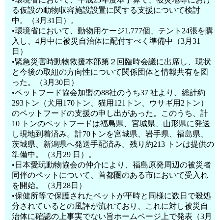
る仮設の動物収容施設設置に関する支援について検討
中。（3月31日）。
•環境省において、動物用ケージ1,777個、テント24張を購
入し、4月中に被災自治体に配付すべく準備中（3月31
日）
•緊急災害時動物救援本部第２回臨時会議に出席し、現状
と今後の取組の方向性について関係団体と情報共有を図
った。（3月30日）
•ペットフード協会加盟の88社のうち37 社より、総計約
293トン（犬用170トン、猫用121トン、ウサギ用2トン）
のペットフードの支援の申し出があった。このうち、計
10 トンのペットフードは福島県、宮城県、山形県に発送
し現地到着済み。計70トンを宮城県、岩手県、福島県、
茨城県、新潟県へ発送手配済み。残り約213 トンは提供の
準備中。（3月29 日）。
•日本愛玩動物協会の仲介により、福島原発周辺の被災者
同伴のペットについて、首都圏のある市において受入れ
を開始。（3月28日）
•保健所等で保護されたペットが平時と同様に数日で殺処
分されているとの風評が流れており、これに対し被災自
治体に確認の上事実でない旨ホームページ上で発表（3月