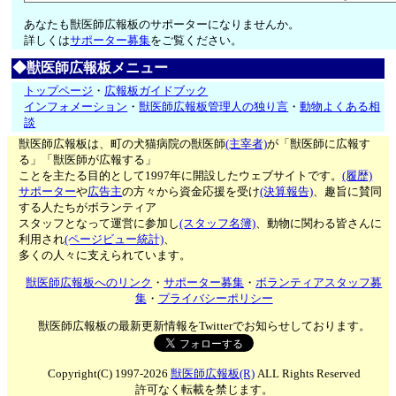
あなたも獣医師広報板のサポーターになりませんか。
詳しくは
サポーター募集
をご覧ください。
◆獣医師広報板メニュー
トップページ
・
広報板ガイドブック
インフォメーション
・
獣医師広報板管理人の独り言
・
動物よくある相
談
獣医師広報板は、町の犬猫病院の獣医師
(主宰者)
が「獣医師に広報す
る」「獣医師が広報する」
ことを主たる目的として1997年に開設したウェブサイトです。
(履歴)
サポーター
や
広告主
の方々から資金応援を受け
(決算報告)
、趣旨に賛同
する人たちがボランティア
スタッフとなって運営に参加し
(スタッフ名簿)
、動物に関わる皆さんに
利用され
(ページビュー統計)
、
多くの人々に支えられています。
獣医師広報板へのリンク
・
サポーター募集
・
ボランティアスタッフ募
集
・
プライバシーポリシー
獣医師広報板の最新更新情報をTwitterでお知らせしております。
Copyright(C) 1997-2026
獣医師広報板(R)
ALL Rights Reserved
許可なく転載を禁じます。