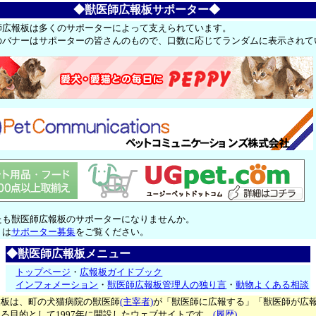
◆獣医師広報板サポーター◆
師広報板は多くのサポーターによって支えられています。
のバナーはサポーターの皆さんのもので、口数に応じてランダムに表示されて
たも獣医師広報板のサポーターになりませんか。
くは
サポーター募集
をご覧ください。
◆獣医師広報板メニュー
トップページ
・
広報板ガイドブック
インフォメーション
・
獣医師広報板管理人の独り言
・
動物よくある相談
報板は、町の犬猫病院の獣医師
(主宰者)
が「獣医師に広報する」「獣医師が広
る目的として1997年に開設したウェブサイトです。
(履歴)