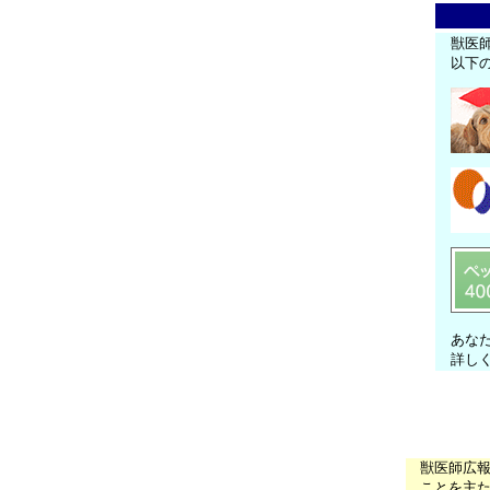
獣医
以下
あな
詳し
獣医師広
ことを主た