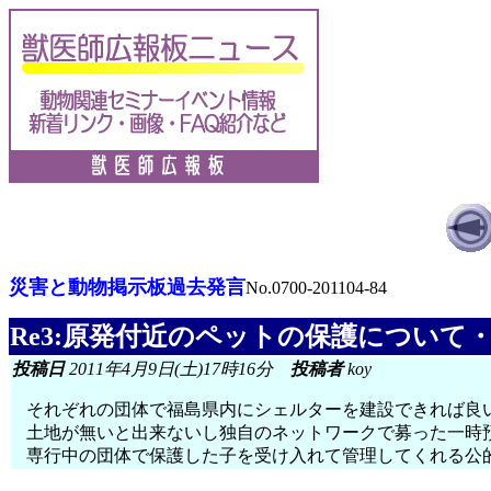
災害と動物掲示板過去発言
No.0700-201104-84
Re3:原発付近のペットの保護について
投稿日
2011年4月9日(土)17時16分
投稿者
koy
それぞれの団体で福島県内にシェルターを建設できれば良
土地が無いと出来ないし独自のネットワークで募った一時
専行中の団体で保護した子を受け入れて管理してくれる公