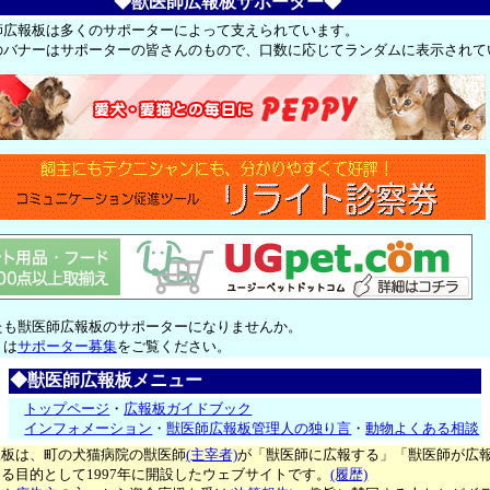
◆獣医師広報板サポーター◆
師広報板は多くのサポーターによって支えられています。
のバナーはサポーターの皆さんのもので、口数に応じてランダムに表示されて
たも獣医師広報板のサポーターになりませんか。
くは
サポーター募集
をご覧ください。
◆獣医師広報板メニュー
トップページ
・
広報板ガイドブック
インフォメーション
・
獣医師広報板管理人の独り言
・
動物よくある相談
報板は、町の犬猫病院の獣医師
(主宰者)
が「獣医師に広報する」「獣医師が広
る目的として1997年に開設したウェブサイトです。
(履歴)