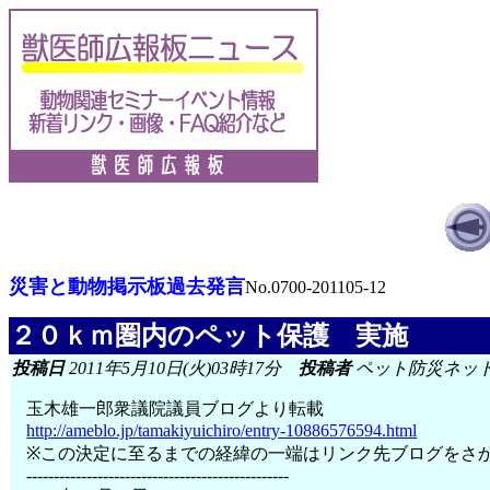
災害と動物掲示板過去発言
No.0700-201105-12
２０ｋｍ圏内のペット保護 実施
投稿日
2011年5月10日(火)03時17分
投稿者
ペット防災ネッ
玉木雄一郎衆議院議員ブログより転載
http://ameblo.jp/tamakiyuichiro/entry-10886576594.html
※この決定に至るまでの経緯の一端はリンク先ブログをさ
------------------------------------------------