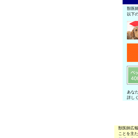
獣医
以下
あな
詳し
獣医師広
ことを主た