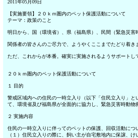
2011年05月09日
【実施要領】２０ｋｍ圏内のペット保護活動について
テーマ：政策のこと
明日から、国（環境省）、県（福島県）、民間（緊急災害
関係者の皆さんのご尽力で、ようやくここまでたどり着き
ただ、これからが本番。確実に実施されるようサポートし
２０ｋｍ圏内のペット保護活動について
１ 目的
警戒区域内への住民の一時立入り（以下「住民立入り」と
て、環境省及び福島県が全面的に協力し、緊急災害時動物
２ 実施内容
住民の一時立入りに伴ってのペットの保護、回収活動につ
（１）住民立入りの際に、飼い主が自宅敷地内に保譲、け